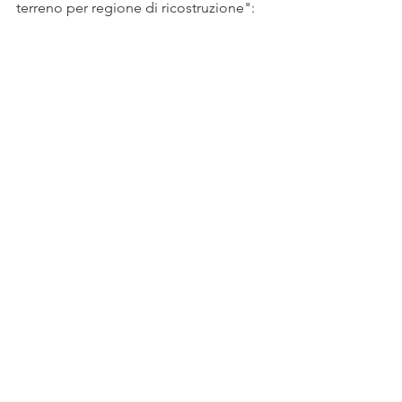
terreno per regione di ricostruzione":
Ora sarai allineato alla griglia per 
proiezioni ortografiche perfette: