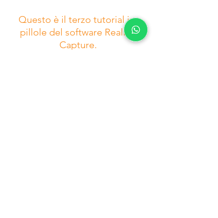
Questo è il terzo tutorial in 
pillole del software Reality 
Capture.
Faremo un percorso completo 
sperando che ti possa essere 
utile per il tuo lavoro!
Contattaci QUI per 
informazioni  e per essere 
iscritto alla nostra newsletter 
per non perdere i successivi 
Mostra tutti
Post recenti