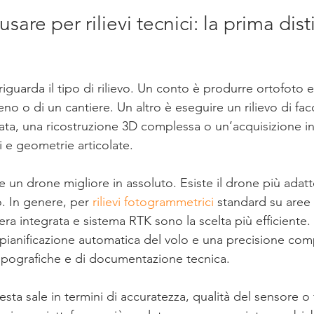
are per rilievi tecnici: la prima dist
riguarda il tipo di rilievo. Un conto è produrre ortofoto e
reno o di un cantiere. Un altro è eseguire un rilievo di facc
nata, una ricostruzione 3D complessa o un’acquisizione i
i e geometrie articolate.
 un drone migliore in assoluto. Esiste il drone più adat
. In genere, per 
rilievi fotogrammetrici
 standard su aree
ra integrata e sistema RTK sono la scelta più efficiente
, pianificazione automatica del volo e una precisione com
opografiche e di documentazione tecnica.
sta sale in termini di accuratezza, qualità del sensore o fl