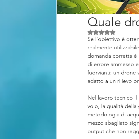
Quale dro
Valutazione NaN ste
Se l’obiettivo è otte
realmente utilizzabi
domanda corretta è qu
di errore ammesso e 
fuorvianti: un drone
adatto a un rilievo p
Nel lavoro tecnico il
volo, la qualità dell
metodologia di acqui
mezzo sbagliato sign
output che non reggo