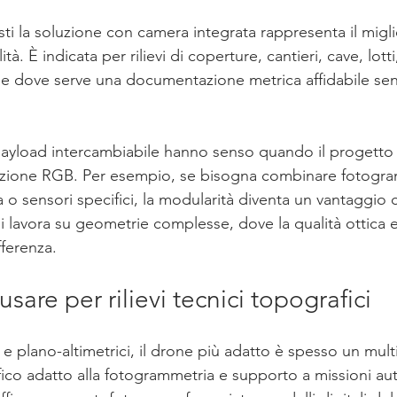
sti la soluzione con camera integrata rappresenta il miglio
tà. È indicata per rilievi di coperture, cantieri, cave, lotti
se dove serve una documentazione metrica affidabile se
ayload intercambiabile hanno senso quando il progetto r
izione RGB. Per esempio, se bisogna combinare fotogr
a o sensori specifici, la modularità diventa un vantaggio 
 lavora su geometrie complesse, dove la qualità ottica e la
fferenza.
sare per rilievi tecnici topografici
 e plano-altimetrici, il drone più adatto è spesso un mul
ico adatto alla fotogrammetria e supporto a missioni aut