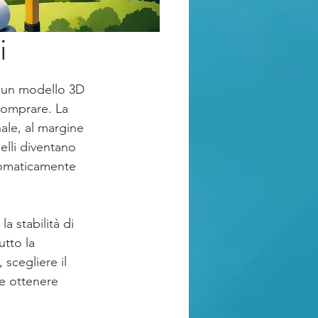
i
o un modello 3D 
comprare. La 
nale, al margine 
elli diventano 
tomaticamente 
a stabilità di 
utto la 
scegliere il 
e ottenere 