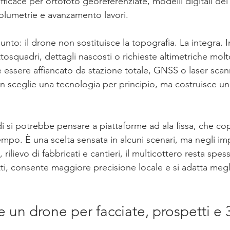
ficace per ortofoto georeferenziate, modelli digitali del 
volumetrie e avanzamento lavori.
unto: il drone non sostituisce la topografia. La integra. 
tosquadri, dettagli nascosti o richieste altimetriche molto
 essere affiancato da stazione totale, GNSS o laser scann
 sceglie una tecnologia per principio, ma costruisce u
i si potrebbe pensare a piattaforme ad ala fissa, che co
mpo. È una scelta sensata in alcuni scenari, ma negli impi
e, rilievo di fabbricati e cantieri, il multicottero resta spes
tti, consente maggiore precisione locale e si adatta megl
un drone per facciate, prospetti e 3