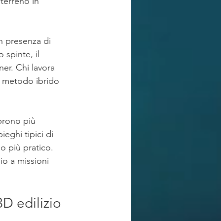
terreno in 
In presenza di 
 spinte, il 
er. Chi lavora 
n metodo ibrido 
prono più 
eghi tipici di 
so più pratico. 
io a missioni 
D edilizio