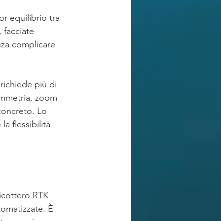
r equilibrio tra 
, facciate 
nza complicare 
ichiede più di 
ammetria, zoom 
concreto. Lo 
 flessibilità 
ticottero RTK 
omatizzate. È 