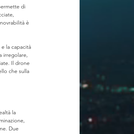
permette di 
ciate, 
novrabilità è 
 e la capacità 
 irregolare, 
iate. Il drone 
lo che sulla 
altà la 
uminazione, 
one. Due 