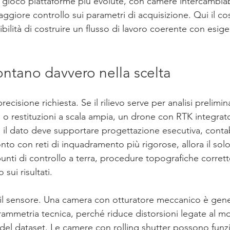
 gioco piattaforme più evolute, con camere intercambiabi
ggiore controllo sui parametri di acquisizione. Qui il co
bilità di costruire un flusso di lavoro coerente con esig
 contano davvero nella scelta
precisione richiesta. Se il rilievo serve per analisi prelimina
 o restituzioni a scala ampia, un drone con RTK integrat
e il dato deve supportare progettazione esecutiva, contabil
nto con reti di inquadramento più rigorose, allora il sol
unti di controllo a terra, procedure topografiche corrett
 sui risultati.
è il sensore. Una camera con otturatore meccanico è gen
grammetria tecnica, perché riduce distorsioni legate al m
 del dataset. Le camere con rolling shutter possono funz