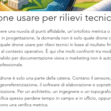
ne usare per rilievi tecnic
lle su 5.
nere una nuvola di punti affidabile, un’ortofoto metrica 
le in progettazione, la domanda non è solo quale drone 
ale drone usare per rilievi tecnici in base al risultato fi
al contesto operativo. È qui che molti confronti tra mod
 valido per documentazione visiva o marketing non è au
rofessionale.
 drone è solo una parte della catena. Contano il sensore, l
a georeferenziazione, il software di elaborazione e sopratt
sizione. Per un architetto, un ingegnere o un topografo, 
ifica spesso perdere tempo in campo e in ufficio, oppur
no una verifica metrica.