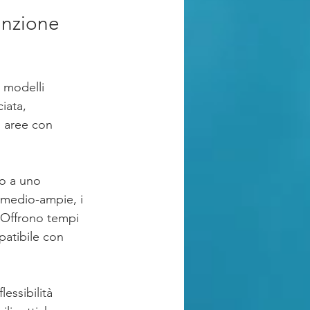
inzione 
 modelli 
iata, 
n aree con 
to a uno 
 medio-ampie, i 
. Offrono tempi 
patibile con 
essibilità 