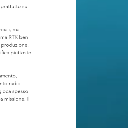
prattutto su 
ciali, ma 
stema RTK ben 
a produzione. 
fica piuttosto 
namento, 
nto radio 
 gioca spesso 
a missione, il 