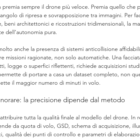
 non premia sempre il drone più veloce. Premia quello che 
 angolo di ripresa e sovrapposizione tra immagini. Per fac
beni architettonici e ricostruzioni tridimensionali, la ma
te dell’autonomia pura.
olto anche la presenza di sistemi anticollisione affidabili
re missioni ragionate, non solo automatiche. Una facciata
i, logge o superfici riflettenti, richiede acquisizioni stud
permette di portare a casa un dataset completo, non quel
tte il maggior numero di minuti in volo.
ignorare: la precisione dipende dal metodo
tribuire tutta la qualità finale al modello del drone. In re
pende da quota di volo, GSD, schema di acquisizione, ill
ci, qualità dei punti di controllo e parametri di elaborazi