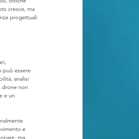
li, ottiche 
sto cresce, ma 
enze progettuali 
ri, 
o può essere 
ità, analisi 
o drone non 
e e un 
eralmente 
ovimento e 
ionare, ma 