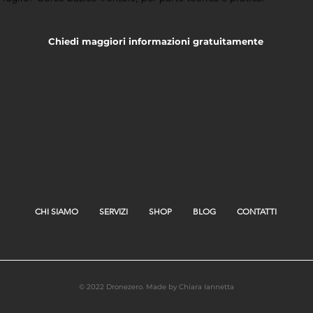
Chiedi maggiori informazioni gratuitamente
CHI SIAMO
SERVIZI
SHOP
BLOG
CONTATTI
© 2022 Dronezero.
Made by Chiara Iannetta