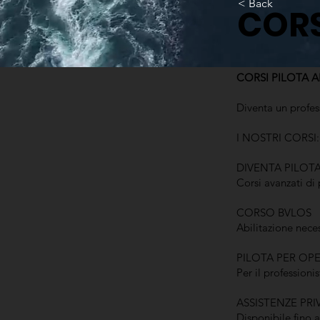
< Back
CORS
CORSI PILOTA AP
Diventa un profes
I NOSTRI CORSI:
DIVENTA PILOT
Corsi avanzati di
CORSO BVLOS
Abilitazione neces
PILOTA PER OPE
Per il professioni
ASSISTENZE PR
Disponibile fino a