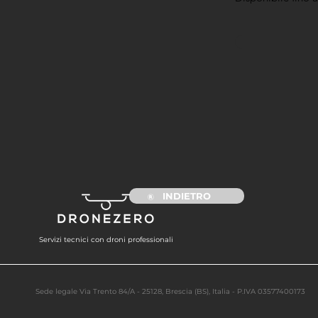
INDIETRO
Servizi tecnici con droni professionali
Sede legale Via Trento 84/A - 25128, Brescia (BS), Italia - P.IVA 03577400173