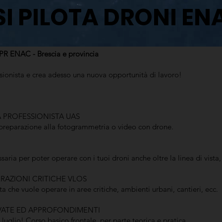
I PILOTA DRONI EN
R ENAC - Brescia e provincia
sionista e crea adesso una nuova opportunità di lavoro!
A PROFESSIONISTA UAS
 preparazione alla fotogrammetria o video con drone.
saria per poter operare con i tuoi droni anche oltre la linea di vista,
RAZIONI CRITICHE VLOS
sta che vuole operare in aree critiche, ambienti urbani, cantieri, ecc.
IVATE ED APPROFONDIMENTI
 luglio! Corso basico frontale, per parte teorica e pratica.