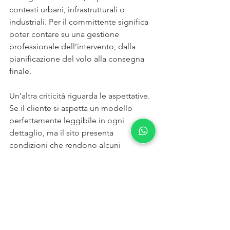
contesti urbani, infrastrutturali o 
industriali. Per il committente significa 
poter contare su una gestione 
professionale dell’intervento, dalla 
pianificazione del volo alla consegna 
finale.
Un’altra criticità riguarda le aspettative. 
Se il cliente si aspetta un modello 
perfettamente leggibile in ogni 
dettaglio, ma il sito presenta 
condizioni che rendono alcuni 
elementi meno ricostruibili, questa 
valutazione va condivisa prima. La fase 
consulenziale serve anche a questo: 
definire obiettivi realistici e scegliere il 
livello di rilievo più utile, non quello 
apparentemente più completo.